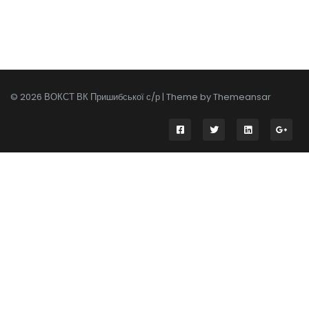
© 2026 ВОКСТ ВК Пришибської с/р | Theme by
Themeansar