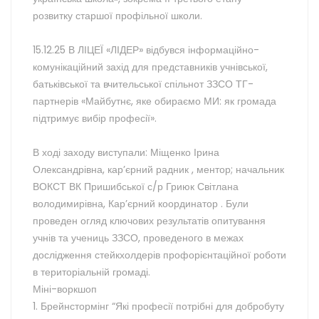
розвитку старшої профільної школи.
15.12.25 В ЛІЦЕЇ «ЛІДЕР» відбувся інформаційно-
комунікаційний захід для представників учнівської,
батьківської та вчительської спільнот ЗЗСО ТГ-
партнерів «Майбутнє, яке обираємо МИ: як громада
підтримує вибір професії».
В ході заходу виступали: Міщенко Ірина
Олександрівна, кар’єрний радник , ментор; начальник
ВОКСТ ВК Пришибської с/р Гриюк Світлана
володимирівна, Кар’єрний координатор . Були
проведен огляд ключових результатів опитування
учнів та учениць ЗЗСО, проведеного в межах
дослідження стейкхолдерів профорієнтаційної роботи
в територіальній громаді.
Міні-воркшоп
1. Брейнстормінг “Які професії потрібні для добробуту