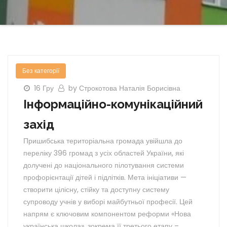
Без категорії
16 Гру
by Строкотова Наталія Борисівна
Інформаційно-комунікаційний
захід
Пришибська територіальна громада увійшла до
переліку 396 громад з усіх областей України, які
долучені до національного пілотування системи
профорієнтації дітей і підлітків. Мета ініціативи —
створити цілісну, стійку та доступну систему
супроводу учнів у виборі майбутньої професії. Цей
напрям є ключовим компонентом реформи «Нова
українська школа», зокрема її третього етапу –