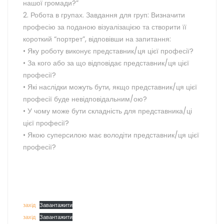
нашої громади?”
2. Робота в групах. Завдання для груп: Визначити
професію за поданою візуалізацією та створити її
короткий “портрет”, відповівши на запитання:
• Яку роботу виконує представник/ця цієї професії?
• За кого або за що відповідає представник/ця цієї
професії?
• Які наслідки можуть бути, якщо представник/ця цієї
професії буде невідповідальним/ою?
• У чому може бути складність для представника/ці
цієї професії?
• Якою суперсилою має володіти представник/ця цієї
професії?
захід
Завантажити
захід
Завантажити