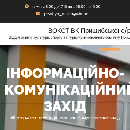
Skip
Пн-чт з 8:00 до 17:15 пн з 08:00 по 16:00.
to
pryshyb_osvita@ukr.net
content
ВОКСТ ВК Пришибської с/
Відділ освіти, культури, спорту та туризму виконавчого комітету При
Toggle N
ІНФОРМАЦІЙНО-
КОМУНІКАЦІЙНИ
ЗАХІД
Без категорії
Інформаційно-комунікаційний захід