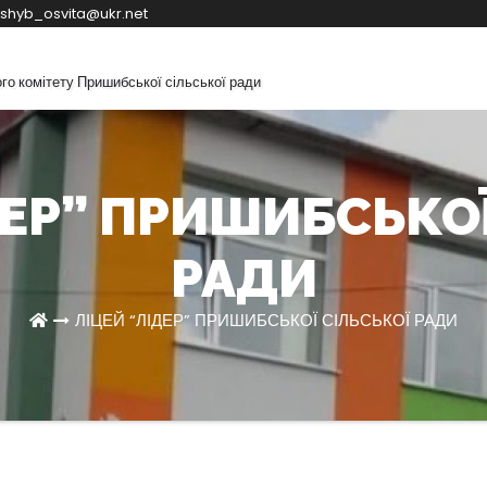
shyb_osvita@ukr.net
ого комітету Пришибської сільської ради
ation
ДЕР” ПРИШИБСЬКОЇ
РАДИ
ЛІЦЕЙ “ЛІДЕР” ПРИШИБСЬКОЇ СІЛЬСЬКОЇ РАДИ