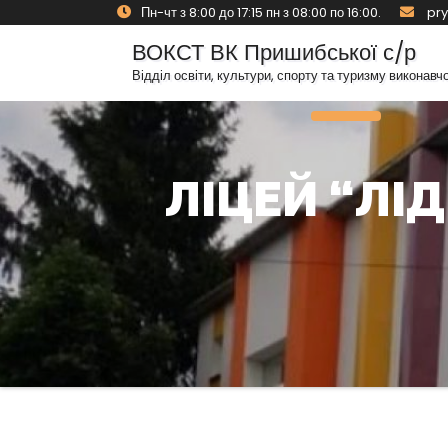
Skip
Пн-чт з 8:00 до 17:15 пн з 08:00 по 16:00.
pry
to
ВОКСТ ВК Пришибської с/р
content
Відділ освіти, культури, спорту та туризму виконавч
Toggle Navig
ЛІЦЕЙ “ЛІ