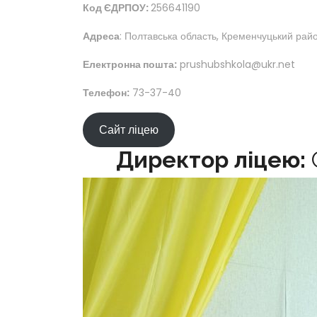
Код ЄДРПОУ:
256641190
Адреса
: Полтавська область, Кременчуцький рай
Електронна пошта:
prushubshkola@ukr.net
Телефон:
73-37-40
Сайт ліцею
Директор ліцею: