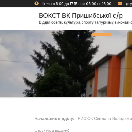
Skip
Пн-чт з 8:00 до 17:15 пн з 08:00 по 16:00.
pry
to
ВОКСТ ВК Пришибської с/р
content
Відділ освіти, культури, спорту та туризму виконавч
Toggle Navig
Начальник відділу:
ГРИСЮК Світлана Володими
Структура відділу: