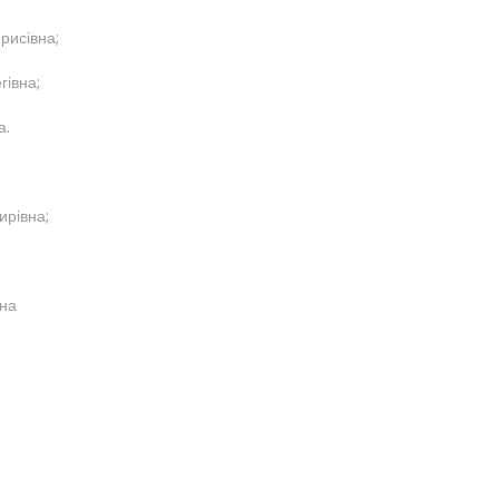
исівна;
івна;
а.
рівна;
на