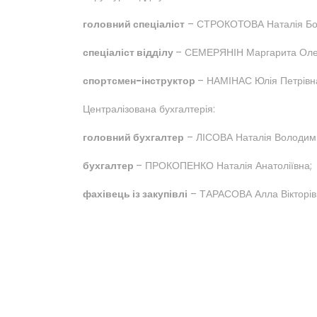
головний спеціаліст
– СТРОКОТОВА Наталія Бор
спеціаліст відділу
– СЕМЕРЯНІН Маргарита Олег
спортсмен-інструктор
– НАМІНАС Юлія Петрівн
Централізована бухгалтерія:
головний бухгалтер
– ЛІСОВА Наталія Володими
бухгалтер
– ПРОКОПЕНКО Наталія Анатоліївна;
фахівець із закупівлі
– ТАРАСОВА Алла Вікторів