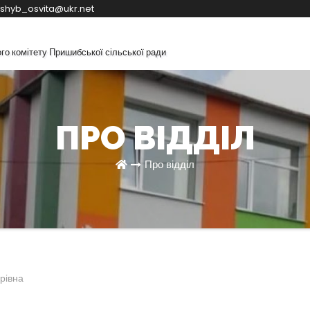
shyb_osvita@ukr.net
ого комітету Пришибської сільської ради
ation
ПРО ВІДДІЛ
Про відділ
рівна