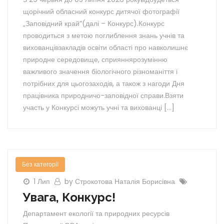
щорічний обласний конкурс дитячої фотографії
„Заповідний край”(далі – Конкурс).Конкурс
проводиться з метою поглиблення знань учнів та
вихованцівзакладів освіти області про навколишнє
природне середовище, сприяннярозумінню
важливого значення біологічного різноманіття і
потрібних для цьогозаходів, а також з нагоди Дня
працівника природничо-заповідної справи.Взяти
участь у Конкурсі можуть учні та вихованці […]
Без категорії
1 Лип
by Строкотова Наталія Борисівна
Увага, Конкурс!
Департамент екології та природних ресурсів