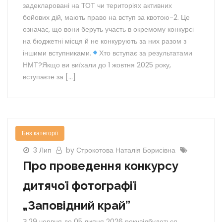
задекларовані на ТОТ чи територіях активних
бойових дій, мають право на вступ за квотою-2. Це
означає, що вони беруть участь в окремому конкурсі
на бюджетні місця й не конкурують за них разом з
іншими вступниками.
Хто вступає за результатами
НМТ?Якщо ви виїхали до 1 жовтня 2025 року,
вступаєте за […]
Без категорії
3 Лип
by Строкотова Наталія Борисівна
Про проведення конкурсу
дитячої фотографії
„Заповідний край”
З 29 червня до 05 липня 2026 рокувідбудеться