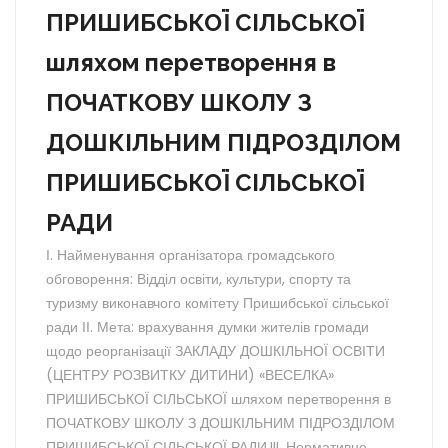
ПРИШИБСЬКОЇ СІЛЬСЬКОЇ
шляхом перетворення в
ПОЧАТКОВУ ШКОЛУ З
ДОШКІЛЬНИМ ПІДРОЗДІЛОМ
ПРИШИБСЬКОЇ СІЛЬСЬКОЇ
РАДИ
І. Найменування організатора громадського
обговорення: Відділ освіти, культури, спорту та
туризму виконавчого комітету Пришибської сільської
ради ІІ. Мета: врахування думки жителів громади
щодо реорганізації ЗАКЛАДУ ДОШКІЛЬНОЇ ОСВІТИ
(ЦЕНТРУ РОЗВИТКУ ДИТИНИ) «ВЕСЕЛКА»
ПРИШИБСЬКОЇ СІЛЬСЬКОЇ шляхом перетворення в
ПОЧАТКОВУ ШКОЛУ З ДОШКІЛЬНИМ ПІДРОЗДІЛОМ
ПРИШИБСЬКОЇ СІЛЬСЬКОЇ РАДИ.III. Нормативне