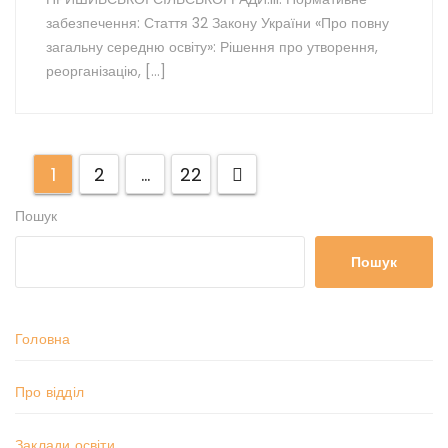
забезпечення: Стаття 32 Закону України «Про повну
загальну середню освіту»: Рішення про утворення,
реорганізацію, […]
1
2
…
22
Пошук
Пошук
Головна
Про відділ
Заклади освіти