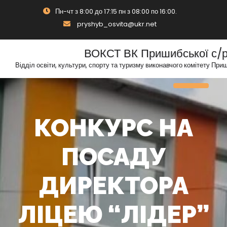
Skip
Пн-чт з 8:00 до 17:15 пн з 08:00 по 16:00.
to
pryshyb_osvita@ukr.net
content
ВОКСТ ВК Пришибської с/
Відділ освіти, культури, спорту та туризму виконавчого комітету При
Toggle N
КОНКУРС НА
ПОСАДУ
ДИРЕКТОРА
ЛІЦЕЮ “ЛІДЕР”