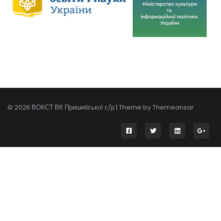
© 2026 ВОКСТ ВК Пришибської с/р | Theme by
Themeansar