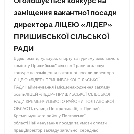
Оголошується конкурс на
заміщення вакантної посади
директора ЛІЦЕЮ «ЛІДЕР»
ПРИШИБСЬКОЇ СІЛЬСЬКОЇ
РАДИ
Відділ освіти, культури, спорту та туризму виконавчого
комітету Пришибської сільської ради оголошує
конкурс на заміщення вакантної посади директора
ЛІЦЕЮ «ЛІДЕР» ПРИШИБСЬКОЇ СІЛЬСЬКОЇ
РАДИНайменування і місцезнаходження закладу
освітиЛІЦЕЙ «ЛІДЕР» ПРИШИБСЬКОЇ СІЛЬСЬКОЇ
РАДИ КРЕМЕНЧУЦЬКОГО РАЙОНУ ПОЛТАВСЬКОЇ
ОБЛАСТІ, вулиця Центральна,19, с. Пришиб
Кременчуцького району Полтавської
області.Найменування посади та умови оплати
праціДиректор закладу загальної середньої