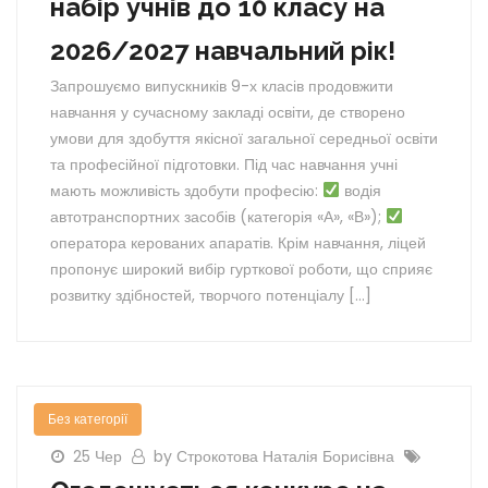
набір учнів до 10 класу на
2026/2027 навчальний рік!
Запрошуємо випускників 9-х класів продовжити
навчання у сучасному закладі освіти, де створено
умови для здобуття якісної загальної середньої освіти
та професійної підготовки. Під час навчання учні
мають можливість здобути професію:
водія
автотранспортних засобів (категорія «А», «В»);
оператора керованих апаратів. Крім навчання, ліцей
пропонує широкий вибір гурткової роботи, що сприяє
розвитку здібностей, творчого потенціалу […]
Без категорії
25 Чер
by Строкотова Наталія Борисівна