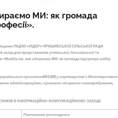
ираємо МИ: як громада
офесії».
міщенні ЛІЦЕЮ «ЛІДЕР» ПРИШИБСЬКОЇ СІЛЬСЬКОЇ РАДИ
захід для представників учнівської, батьківської та
в «Майбутнє, яке обираємо МИ: як громада підтримує вибір
українським
проєктом
DECIDE
у партнерстві з Міністерством
ковими адміністраціями, органами місцевого самоврядування,
СНИКІВ
В
ІНФОРМАЦІЙНО
-КОМУНІКАЦІЙНОМУ ЗАХОДІ
Покликання
респондента