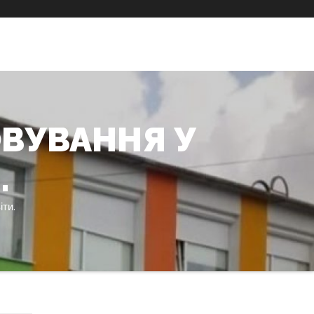
ВУВАННЯ У
.
ти.