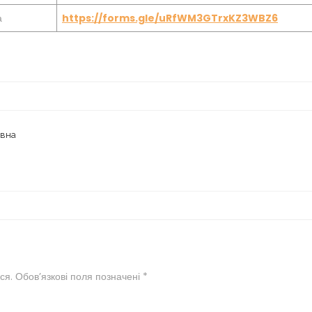
а
https://forms.gle/uRfWM3GTrxKZ3WBZ6
івна
ся.
Обов’язкові поля позначені
*