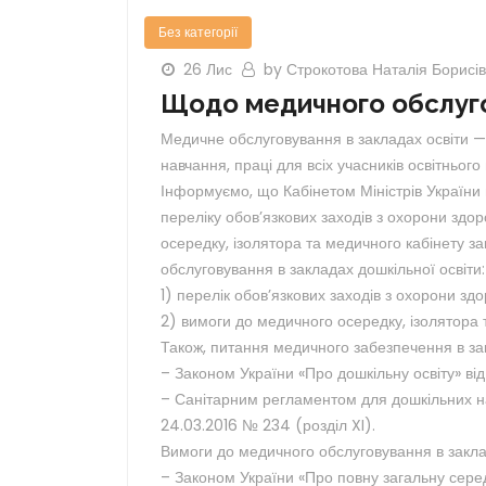
Без категорії
26 Лис
by Строкотова Наталія Борисі
Щодо медичного обслугов
Медичне обслуговування в закладах освіти —
навчання, праці для всіх учасників освітнього
Інформуємо, що Кабінетом Міністрів України
переліку обов’язкових заходів з охорони здор
осередку, ізолятора та медичного кабінету з
обслуговування в закладах дошкільної освіти:
1) перелік обов’язкових заходів з охорони здо
2) вимоги до медичного осередку, ізолятора т
Також, питання медичного забезпечення в за
– Законом України «Про дошкільну освіту» ві
– Санітарним регламентом для дошкільних н
24.03.2016 № 234 (розділ XI).
Вимоги до медичного обслуговування в закла
– Законом України «Про повну загальну середн