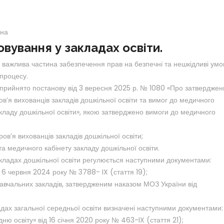
вна
ування у закладах освіти.
 важлива частина забезпечення прав на безпечні та нешкідливі умо
 процесу.
 прийнято постанову від 3 вересня 2025 р. № 1080 «Про затверджен
ов’я вихованців закладів дошкільної освіти та вимог до медичного
акладу дошкільної освіти», якою затверджено вимоги до медичного
ров’я вихованців закладів дошкільної освіти;
а медичного кабінету закладу дошкільної освіти.
кладах дошкільної освіти регулюється наступними документами:
д 6 червня 2024 року № 3788- IX (стаття 19);
авчальних закладів, затвердженим наказом МОЗ України від
дах загальної середньої освіти визначені наступними документами:
ю освіту» від 16 січня 2020 року № 463-IX (стаття 21);