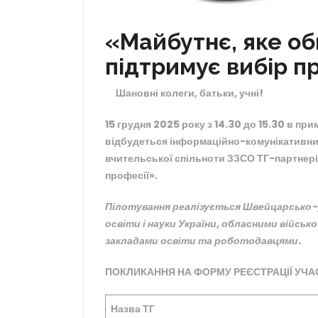
«Майбутнє, яке об
підтримує вибір пр
Шановні колеги, батьки, учні!
15 грудня 2025 року з 14.30 до 15.3
0
в при
відбудеться інформаційно-комунікативний 
вчительської спільноти ЗЗСО ТГ-партнері
професії».
Пілотування реалізується Швейцарсько-
освіти і науки України, обласними війсь
закладами освіти та роботодавцями.
ПОКЛИКАННЯ НА ФОРМУ РЕЄСТРАЦІЇ УЧА
Назва
ТГ