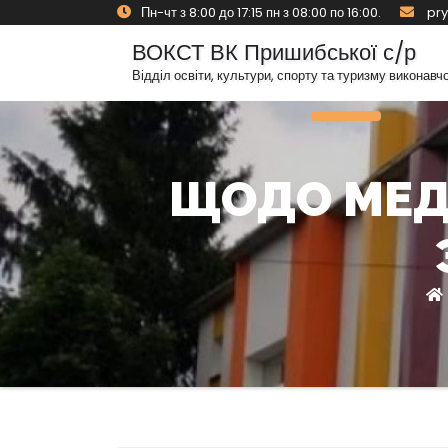
Skip
Пн-чт з 8:00 до 17:15 пн з 08:00 по 16:00.
pry
to
ВОКСТ ВК Пришибської с/р
content
Відділ освіти, культури, спорту та туризму виконавч
Toggle Navig
ЩОДО МЕД