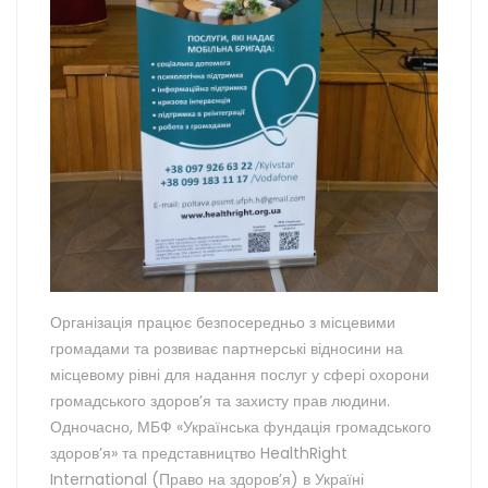
Організація працює безпосередньо з місцевими
громадами та розвиває партнерські відносини на
місцевому рівні для надання послуг у сфері охорони
громадського здоров’я та захисту прав людини.
Одночасно, МБФ «Українська фундація громадського
здоров’я» та представництво HealthRight
International (Право на здоров’я) в Україні