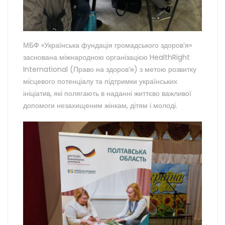
МБФ «Українська фундація громадського здоров’я»
заснована міжнародною організацією HealthRight
International (Право на здоров’я) з метою розвитку
місцевого потенціалу та підтримки українських
ініціатив, які полягають в наданні життєво важливої
допомоги незахищеним жінкам, дітям і молоді.