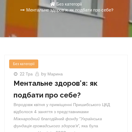
Без категорії
Ментальне здоров’я: як подбати про себе?
Без категорії
22 Тра
by Марина
Ментальне здоров’я: як
подбати про себе?
Впродовж квітня у приміщенні Пришибського ЦКД
відболося 4 заняття з представниками
Міжнародний
благодійний
фонд
у “
Українська
фундація громадського здоров’я
“, яка була