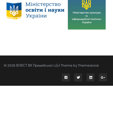
© 2026 ВОКСТ ВК Пришибської с/р | Theme by
Themeansar