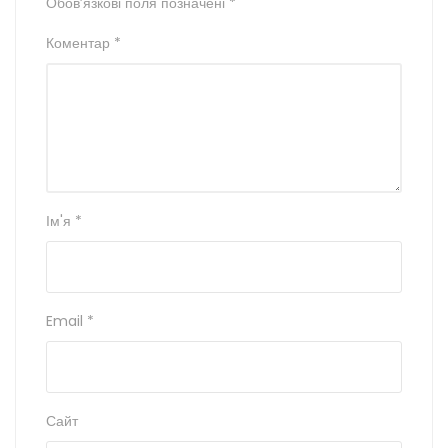
Обов’язкові поля позначені
*
Коментар
*
Ім'я
*
Email
*
Сайт