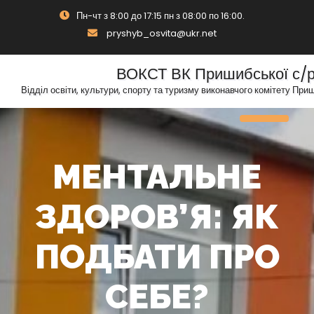
Skip
Пн-чт з 8:00 до 17:15 пн з 08:00 по 16:00.
to
pryshyb_osvita@ukr.net
content
ВОКСТ ВК Пришибської с/
Відділ освіти, культури, спорту та туризму виконавчого комітету При
Toggle N
МЕНТАЛЬНЕ
ЗДОРОВ’Я: ЯК
ПОДБАТИ ПРО
СЕБЕ?