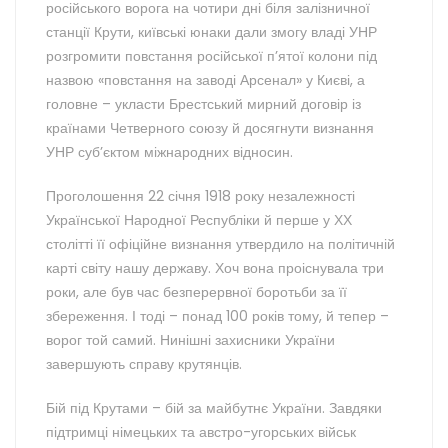
російського ворога на чотири дні біля залізничної
станції Крути, київські юнаки дали змогу владі УНР
розгромити повстання російської п’ятої колони під
назвою «повстання на заводі Арсенал» у Києві, а
головне – укласти Брестський мирний договір із
країнами Четверного союзу й досягнути визнання
УНР суб’єктом міжнародних відносин.
Проголошення 22 січня 1918 року незалежності
Української Народної Республіки й перше у ХХ
столітті її офіційне визнання утвердило на політичній
карті світу нашу державу. Хоч вона проіснувала три
роки, але був час безперервної боротьби за її
збереження. І тоді – понад 100 років тому, й тепер –
ворог той самий. Нинішні захисники України
завершують справу крутянців.
Бій під Крутами – бій за майбутнє України. Завдяки
підтримці німецьких та австро-угорських військ