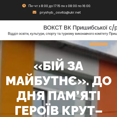
Skip
Пн-чт з 8:00 до 17:15 пн з 08:00 по 16:00.
to
pryshyb_osvita@ukr.net
content
ВОКСТ ВК Пришибської с/
Відділ освіти, культури, спорту та туризму виконавчого комітету При
Toggle N
«БІЙ ЗА
МАЙБУТНЄ». ДО
ДНЯ ПАМ’ЯТІ
ГЕРОЇВ КРУТ–