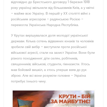
відповідно до Брестського договору 1 березня 1918
року українці звільнили від більшовиків Київ, а у квітні
– майже всю Україну. В першій у XX столітті війні з
російським агресором – радянською Росією –
перемогла Українська Народна Республіка.
У Крутах вирішувалася доля молодої української
держави. Кілька сотень відважних юнаків та чоловіків
зробили свій вибір – виступили проти російської
військової агресії, стали на захист України. Вони були
різного походження: діти селян, робітників,
священників; військові, студенти, гімназисти. Хтось
мав бойовий вишкіл, а хтось уперше взяв до рук
зброю. Але всі вони розуміли головне – Україна
потребує їхнього чину.