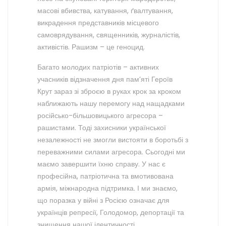
масові вбивства, катування, ґвалтування,
викрадення представників місцевого
самоврядування, священників, журналістів,
активістів. Рашизм – це геноцид.
Багато молодих патріотів – активних
учасників відзначення дня пам’яті Героїв
Крут зараз зі зброєю в руках крок за кроком
наближають нашу перемогу над нащадками
російсько-більшовицького агресора –
рашистами. Тоді захисники української
незалежності не змогли вистояти в боротьбі з
переважними силами агресора. Сьогодні ми
маємо завершити їхню справу. У нас є
професійна, патріотична та вмотивована
армія, міжнародна підтримка. І ми знаємо,
що поразка у війні з Росією означає для
українців репресії, Голодомор, депортації та
знищення нашої ідентичності.