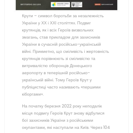
Крути – символ боротьби за незалежність
України у ХХ і ХХІ століттях. Подвиг
крутянців, як і всіх Героїв визвольних
змагань, став прикладом для захисників
України в сучасній російсько-українській
війні. Прикметно, що сміливість і жертовність
крутянців порівнюють зі сміливістю та
витривалістю оборонців Донецького
аеропорту в теперішній російсько-
українській війні. Тому Героїв Крут у
публіцистиці часто називають «першими
кіборгами».
На початку березня 2022 року неподалік
місця подвигу Героїв Крут знову відбулися
бої захисників України з російськими
окупантами, які наступали на Київ. Через 104