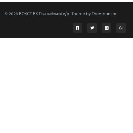
© 2026 ВОКСТ ВК Пришибської с/р | Theme by
Themeansar