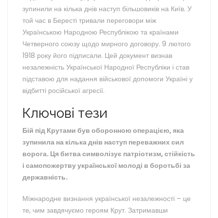
зупинили на кілька днів наступ більшовиків на Київ. У
той час в Бересті тривали переговори між
Українською Народною Республікою та країнами
Четверного союзу щодо мирного договору. 9 лютого
1918 року його підписали. Цей документ визнав
незалежність Української Народної Республіки і став
підставою для надання військової допомоги Україні у
відбитті російської агресії.
Ключові тези
Бій під Крутами був оборонною операцією, яка
зупинила на кілька днів наступ переважних сил
ворога. Ця битва символізує патріотизм, стійкість
і самопожертву української молоді в боротьбі за
державність.
Міжнародне визнання української незалежності – це
те, чим завдячуємо героям Крут. Затримавши