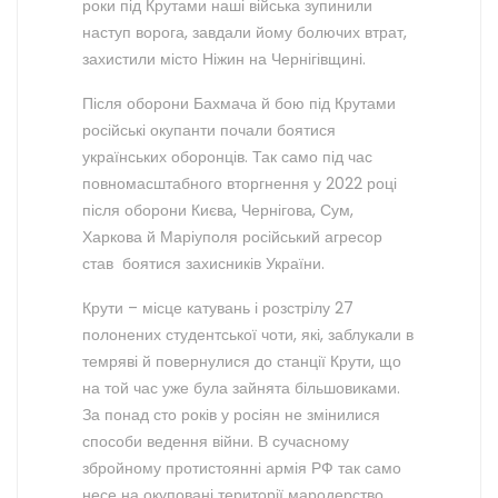
роки під Крутами наші війська зупинили
наступ ворога, завдали йому болючих втрат,
захистили місто Ніжин на Чернігівщині.
Після оборони Бахмача й бою під Крутами
російські окупанти почали боятися
українських оборонців. Так само під час
повномасштабного вторгнення у 2022 році
після оборони Києва, Чернігова, Сум,
Харкова й Маріуполя російський агресор
став боятися захисників України.
Крути – місце катувань і розстрілу 27
полонених студентської чоти, які, заблукали в
темряві й повернулися до станції Крути, що
на той час уже була зайнята більшовиками.
За понад сто років у росіян не змінилися
способи ведення війни. В сучасному
збройному протистоянні армія РФ так само
несе на окуповані території мародерство,