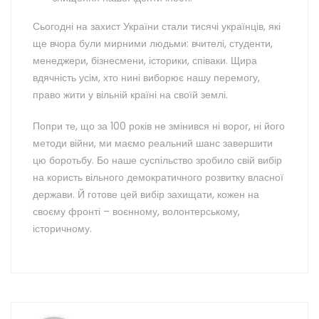
Сьогодні на захист України стали тисячі українців, які
ще вчора були мирними людьми: вчителі, студенти,
менеджери, бізнесмени, історики, співаки. Щира
вдячність усім, хто нині виборює нашу перемогу,
право жити у вільній країні на своїй землі.
Попри те, що за 100 років не змінився ні ворог, ні його
методи війни, ми маємо реальний шанс завершити
цю боротьбу. Бо наше суспільство зробило свій вибір
на користь вільного демократичного розвитку власної
держави. Й готове цей вибір захищати, кожен на
своєму фронті – воєнному, волонтерському,
історичному.