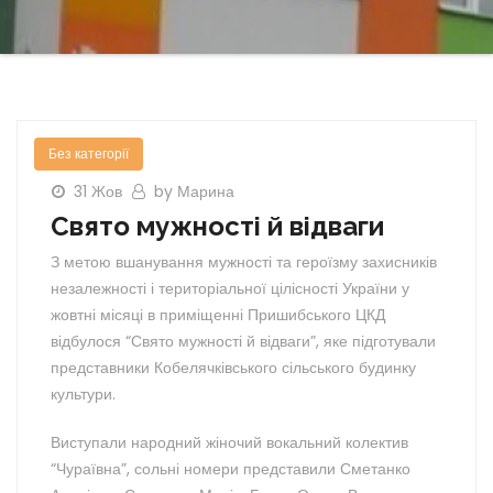
Без категорії
31 Жов
by Марина
Свято мужності й відваги
З метою вшанування мужності та героїзму захисників
незалежності і територіальної цілісності України у
жовтні місяці в приміщенні Пришибського ЦКД
відбулося “Свято мужності й відваги”, яке підготували
представники Кобелячківського сільського будинку
культури.
Виступали народний жіночий вокальний колектив
“Чураївна”, сольні номери представили Сметанко