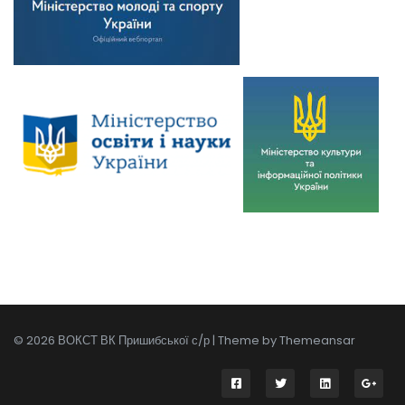
© 2026 ВОКСТ ВК Пришибської с/р | Theme by
Themeansar