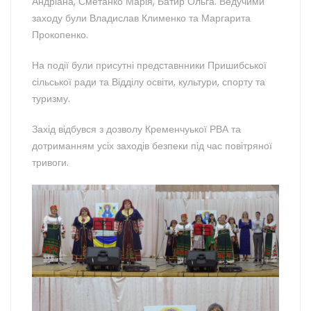
Андріана, Сметанко Марія, Батир Ольга. Ведучими
заходу були Владислав Клименко та Маргарита
Прокопенко.
На події були присутні представнники Пришибської
сільської ради та Відділу освіти, культури, спорту та
туризму.
Захід відбувся з дозволу Кременчуької РВА та
дотриманням усіх заходів безпеки під час повітряної
тривоги.