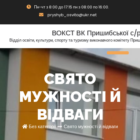
Skip
Пн-чт з 8:00 до 17:15 пн з 08:00 по 16:00.
to
pryshyb_osvita@ukr.net
content
ВОКСТ ВК Пришибської с/
Відділ освіти, культури, спорту та туризму виконавчого комітету При
Toggle N
СВЯТО
МУЖНОСТІ Й
ВІДВАГИ
Без категорії
Свято мужності й відваги